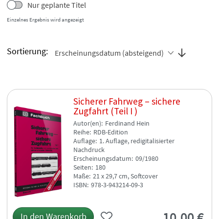
Nur geplante Titel
Einzelnes Ergebnis wird angezeigt
Sortierung:
Erscheinungsdatum (absteigend)
Sicherer Fahrweg – sichere
Zugfahrt (Teil I )
Autor(en)
Ferdinand Hein
Reihe
RDB-Edition
Auflage
1. Auflage, redigitalisierter
Nachdruck
Erscheinungsdatum
09/1980
Seiten
180
Maße
21 x 29,7 cm, Softcover
ISBN
978-3-943214-09-3
10,00
€
In den Warenkorb