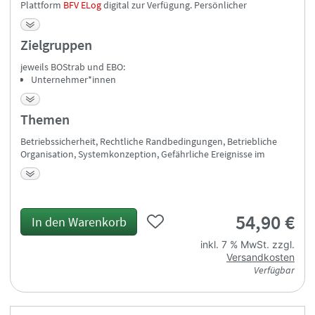
Plattform
BFV ELog
digital zur Verfügung. Persönlicher
Freischaltcode per E-Mail an die bei der Bestellung angegebene E-
Mail-Adresse.
Zielgruppen
jeweils BOStrab und EBO:
Unternehmer*innen
Projektleitende
Bauleiter*innen und
Themen
Bauüberwacher*innen
Dozentinnen und Dozenten
Betriebssicherheit, Rechtliche Randbedingungen, Betriebliche
Lehrer*innen
Organisation, Systemkonzeption, Gefährliche Ereignisse im
Ausbilder*innen
Bahnbetrieb, Krisenmanagement, Notfallmanagement,
Studierende
Instandhaltung bahntechnischer Systeme (inklusive ECM),
Fachreferentinnen und Fachreferenten
Redundanz, Lauffähigkeit, Evakuierung, Diagnose, Elektrische
Fachexpertinnen und Fachexperten
Gefahren, Brandschutz, Gefahrgut, Datensicherheit (IT;
Quereinsteiger*innen/Einsteiger*innen
54,90
€
Nachrichtentechnik; Leitstellen), Energieversorgung, Schulungen,
In den Warenkorb
Trainings, Kompetenzmanagement, Best practice Beispiele
inkl. 7 % MwSt.
zzgl.
Versandkosten
Verfügbar