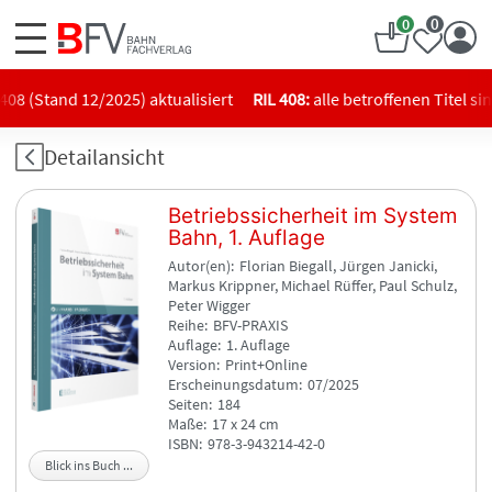
Zum
0
0
Bahn
Inhalt
Fachverlag
springen
Online-
Shop
8 (Stand 12/2025) aktualisiert
RIL 408:
alle betroffenen Titel sin
Detailansicht
Betriebssicherheit im System
Bahn, 1. Auflage
Autor(en)
Florian Biegall, Jürgen Janicki,
Markus Krippner, Michael Rüffer, Paul Schulz,
Peter Wigger
Reihe
BFV-PRAXIS
Auflage
1. Auflage
Version
Print+Online
Erscheinungsdatum
07/2025
Seiten
184
Maße
17 x 24 cm
ISBN
978-3-943214-42-0
Blick ins Buch ...