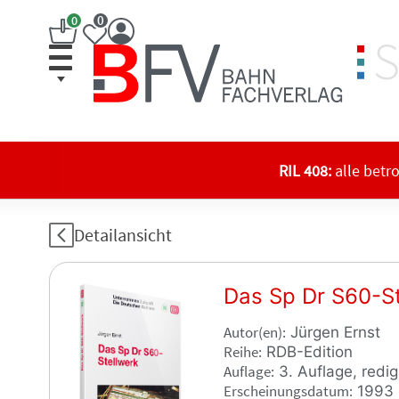
Zum
0
0
Inhalt
springen
Bahn
Fachverlag
Online-
Shop
RIL 408:
alle betr
Detailansicht
Das Sp Dr S60-St
Autor(en)
Jürgen Ernst
Reihe
RDB-Edition
Auflage
3. Auflage, redig
Erscheinungsdatum
1993