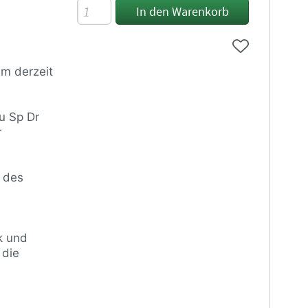
Das
In den Warenkorb
Sp
Dr
S60-
Stellwerk,
em derzeit
3.
Auflage
Menge
u Sp Dr
r
r des
k und
 die