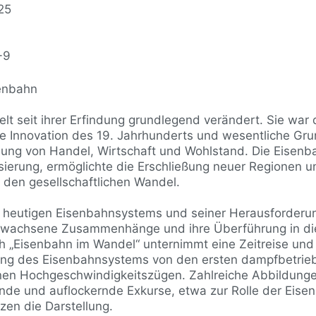
25
-9
senbahn
lt seit ihrer Erfindung grundlegend verändert. Sie war 
 Innovation des 19. Jahrhunderts und wesentliche Grun
lung von Handel, Wirtschaft und Wohlstand. Die Eisenb
isierung, ermöglichte die Erschließung neuer Regionen u
 den gesellschaftlichen Wandel.
s heutigen Eisenbahnsystems und seiner Herausforderun
ewachsene Zusammenhänge und ihre Überführung in die
h „Eisenbahn im Wandel“ unternimmt eine Zeitreise und
lung des Eisenbahnsystems von den ersten dampfbetri
nen Hochgeschwindigkeitszügen. Zahlreiche Abbildunge
ende und auflockernde Exkurse, etwa zur Rolle der Eise
nzen die Darstellung.