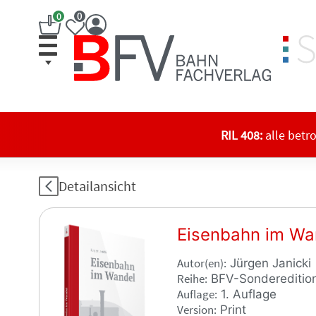
Zum
0
0
Inhalt
springen
Bahn
Fachverlag
Online-
Shop
RIL 408:
alle betr
Detailansicht
Eisenbahn im Wan
Autor(en)
Jürgen Janicki
Reihe
BFV-Sondereditio
Auflage
1. Auflage
Version
Print