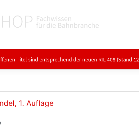
offenen Titel sind entsprechend der neuen RIL 408 (Stand 12/
del, 1. Auflage
n