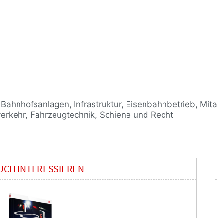
,
Bahnhofsanlagen, Infrastruktur, Eisenbahnbetrieb, Mita
erkehr, Fahrzeugtechnik, Schiene und Recht
AUCH INTERESSIEREN
Systemwisse
19,90
€