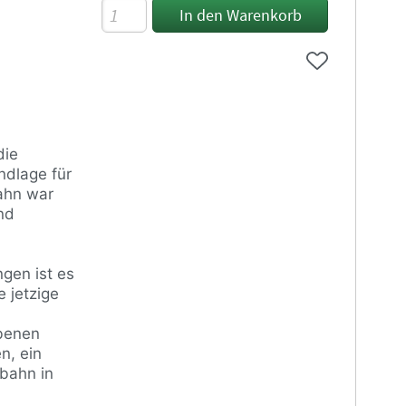
Eisenbahn
In den Warenkorb
im
Wandel,
1.
Auflage
Menge
die
dlage für
ahn war
nd
gen ist es
 jetzige
ebenen
n, ein
nbahn in