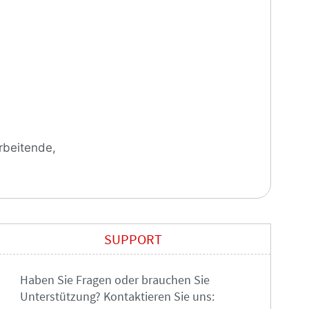
rbeitende,
SUPPORT
n Eisenbahn, 3. Auflage
Railway system knowledge
Haben Sie Fragen oder brauchen Sie
German rail system works,
57,90
€
Unterstützung? Kontaktieren Sie uns: