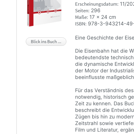
Erscheinungsdatum
11/20
Seiten
296
Maße
17 x 24 cm
ISBN
978-3-943214-49
Eine Geschichte der Ei
Blick ins Buch ...
Die Eisenbahn hat die We
bedeutendste technische
die dynamische Entwick
der Motor der Industrial
beeinflusste maßgeblich
Für das Verständnis de
notwendig, historisch g
Zeit zu kennen. Das Buc
beschreibt die Entwick
Zügen bis hin zu moder
Zeitstrahl sowie vertief
Film und Literatur, ergä